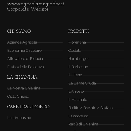
www.agricolasangiobbe.it
Corporate Website
CHI SIAMO
PRODOTTI
Azienda Agricola
Fiorentina
Economia Circolare
Costata
Allevatore di Fiducia
Hamburger
Frutto della Pazienza
Il Barbecue
Il Filetto
LA CHIANINA
La Carne Cruda
La Nostra Chianina
L'Arrosto
Ciclo Chiuso
Il Macinato
CARNI DAL MONDO
Bollito / Brasato / Stufato
L'Ossobuco
La Limousine
Ragù di Chianina