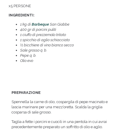
x5 PERSONE
INGREDIENTI:
1 kg di
Barbeque
San Giobbe
400 gr di porcini puliti
1 ciuffo di prezzemolo tritato
1 spicchio di aglio schiacciato
½ bicchiere di vino bianco secco
Sale grosso q. b.
Pepe q. b.
Olio evo
PREPARAZIONE
Spennella la carne di olio, cospargila di pepe macinato e
lascia marinare per una mezz’oretta. Scalda la griglia
cosparsa di sale grosso.
Taglia a fette i porcini e cuocili in una pentola in cui avrai
precedentemente preparato un soffritto di olio e aglio.