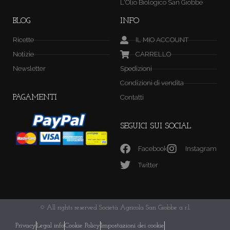
L'Olio Biologico San Giobbe
BLOG
INFO
Ricette
IL MIO ACCOUNT
Notizie
CARRELLO
Newsletter
Spedizioni
Condizioni di vendita
Contatti
PAGAMENTI
SEGUICI SUI SOCIAL
Facebook
Instagram
Twitter
© All rights reserved Società Agricola San Giobbe a r.l.
Privacy
Legal info
Cookie Policy
Impostazioni dei cookie