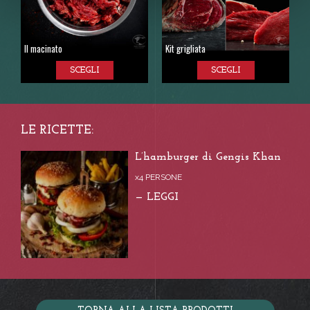
Il macinato
Kit grigliata
SCEGLI
SCEGLI
LE RICETTE:
L’hamburger di Gengis Khan
x4 PERSONE
— LEGGI