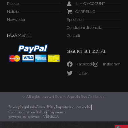
Ricette
IL MIO ACCOUNT
Notizie
CARRELLO
Newsletter
Spedizioni
Condizioni di vendita
Contatti
PAGAMENTI
SEGUICI SUI SOCIAL
Facebook
Instagram
Twitter
© All rights reserved Società Agricola San Giobbe a r.l.
Privacy
Legal info
Cookie Policy
Impostazioni dei cookie
Condizioni generali d'uso
Trasparenza
powered by attiva.it - VENEZIA