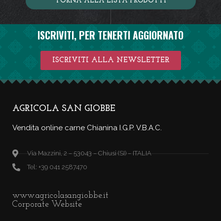
TORNA ALLA LISTA PRODOTTI
ISCRIVITI, PER TENERTI AGGIORNATO
ISCRIVITI ALLA NEWSLETTER
AGRICOLA SAN GIOBBE
Vendita online carne Chianina I.G.P. V.B.A.C.
Via Mazzini, 2 – 53043 – Chiusi (SI) – ITALIA
Tel: +39 041 2587470
www.agricolasangiobbe.it
Corporate Website