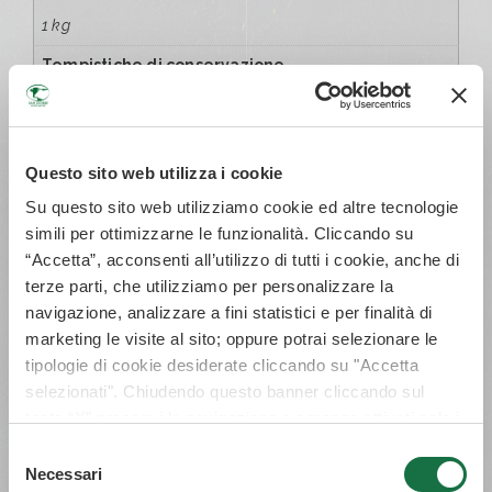
1 kg
Tempistiche di conservazione
10 gg
Modalità di conservazione
frigo domestico
Questo sito web utilizza i cookie
Tipologia di confezionamento
Su questo sito web utilizziamo cookie ed altre tecnologie
simili per ottimizzarne le funzionalità. Cliccando su
sottovuoto
“Accetta”, acconsenti all’utilizzo di tutti i cookie, anche di
Certificazione
terze parti, che utilizziamo per personalizzare la
Chianina I.G.P. – V.B.A.C.
navigazione, analizzare a fini statistici e per finalità di
marketing le visite al sito; oppure potrai selezionare le
Tagli
tipologie di cookie desiderate cliccando su "Accetta
una selezione tra fesone di spalla, pancia, petto, collo,
selezionati". Chiudendo questo banner cliccando sul
reale.
tasto “X” prosegui la navigazione e saranno attivati solo i
Identificazione del gruppo di animali
cookie tecnici necessari per la fruizione del sito. Potrai
Selezione
modificare le tue preferenze in ogni momento mediante il
ECSGCMVBACIGP*
Necessari
del