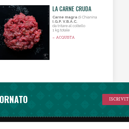
LA CARNE CRUDA
Carne magra
di Chianina
I.G.P. V.B.A.C.
da tritare al coltello
1 kg totale
— ACQUISTA
IORNATO
ISCRIVI