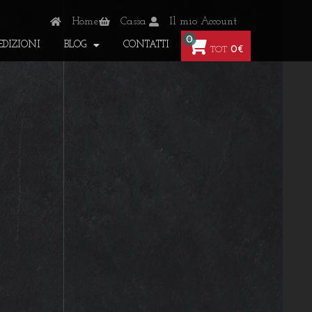
Home
Cassa
Il mio Account
0
EDIZIONI
BLOG
CONTATTI
0€
TOT