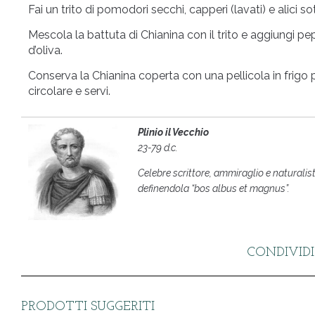
Fai un trito di pomodori secchi, capperi (lavati) e alici sot
Mescola la battuta di Chianina con il trito e aggiungi pepe
d’oliva.
Conserva la Chianina coperta con una pellicola in frigo
circolare e servi.
Plinio il Vecchio
23-79 d.c.
Celebre scrittore, ammiraglio e naturali
definendola “bos albus et magnus”.
CONDIVIDI
PRODOTTI SUGGERITI