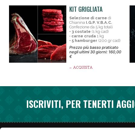
KIT GRIGLIATA
Selezione di carne
di
Chianina
I.G.P. V.B.A.C.
Confezione da 5 kg totali
• 3 costate
(1 kg cad)
•
carne cruda
1 kg
• 5 hamburger
(200 gr cad)
Prezzo più basso praticato
negli ultimi 30 giorni: 160,00
€
— ACQUISTA
ISCRIVITI, PER TENERTI AGG