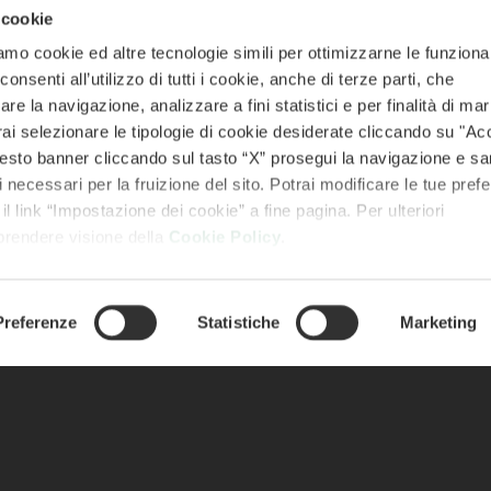
 cookie
PRODOTTI
BLOG
amo cookie ed altre tecnologie simili per ottimizzarne le funzional
nsenti all’utilizzo di tutti i cookie, anche di terze parti, che
Fiorentina
Ricette
re la navigazione, analizzare a fini statistici e per finalità di ma
Costata
Notizie
otrai selezionare le tipologie di cookie desiderate cliccando su "Ac
Hamburger
Newsletter
esto banner cliccando sul tasto “X” prosegui la navigazione e s
ci necessari per la fruizione del sito. Potrai modificare le tue pref
Il Barbecue
 link “Impostazione dei cookie” a fine pagina. Per ulteriori
PAGAMENTI
Il Filetto
 prendere visione della
Cookie Policy
.
La Carne Cruda
L'Arrosto
Preferenze
Statistiche
Marketing
Il Macinato
Bollito / Brasato / Stufato
L'Ossobuco
Ragù di Chianina
L'Olio Biologico San Giobbe