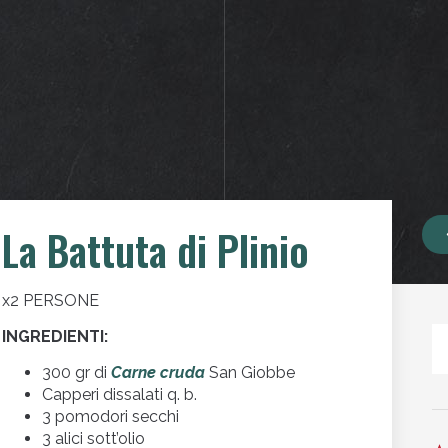
La Battuta di Plinio
x2 PERSONE
INGREDIENTI:
300 gr di
Carne cruda
San Giobbe
Capperi dissalati q. b.
3 pomodori secchi
3 alici sott’olio