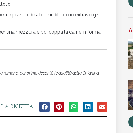
tolio.
, un pizzico di sale e un filo d’olio extravergine
A
 per una mezz’ora e poi coppa la carne in forma
sta romano: per primo decantò le qualità della Chianina
 LA RICETTA